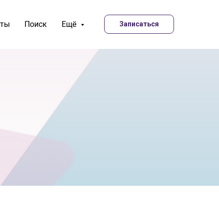
кты
Поиск
Ещё
Записаться