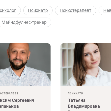
сихолог
Психиатр
Психотерапевт
Нев
Майндфулнес-тренер
ХОТЕРАПЕВТ
ПСИХИАТР
ксим Сергеевич
Татьяна
епаньков
Владимировна