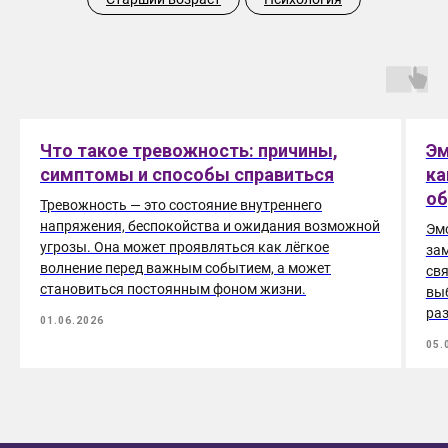
ПСИХОЛОГИЯ
ПС
Что такое тревожность: причины,
Эм
симптомы и способы справиться
ка
об
Тревожность — это состояние внутреннего
напряжения, беспокойства и ожидания возможной
Эм
угрозы. Она может проявляться как лёгкое
зам
волнение перед важным событием, а может
свя
становиться постоянным фоном жизни.
выб
раз
01.06.2026
05.