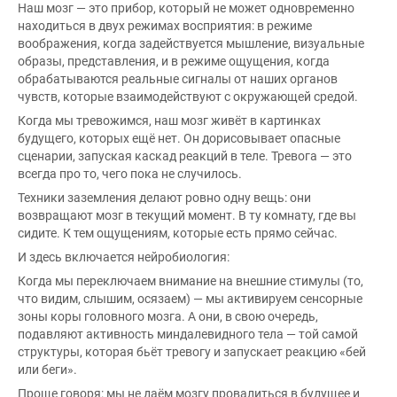
Наш мозг — это прибор, который не может одновременно
находиться в двух режимах восприятия: в режиме
воображения, когда задействуется мышление, визуальные
образы, представления, и в режиме ощущения, когда
обрабатываются реальные сигналы от наших органов
чувств, которые взаимодействуют с окружающей средой.
Когда мы тревожимся, наш мозг живёт в картинках
будущего, которых ещё нет. Он дорисовывает опасные
сценарии, запуская каскад реакций в теле. Тревога — это
всегда про то, чего пока не случилось.
Техники заземления делают ровно одну вещь: они
возвращают мозг в текущий момент. В ту комнату, где вы
сидите. К тем ощущениям, которые есть прямо сейчас.
И здесь включается нейробиология:
Когда мы переключаем внимание на внешние стимулы (то,
что видим, слышим, осязаем) — мы активируем сенсорные
зоны коры головного мозга. А они, в свою очередь,
подавляют активность миндалевидного тела — той самой
структуры, которая бьёт тревогу и запускает реакцию «бей
или беги».
Проще говоря: мы не даём мозгу провалиться в будущее и