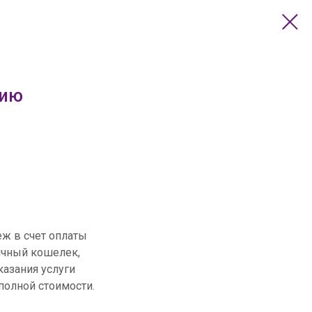
цию
еж в счет оплаты
ичный кошелек,
казания услуги
полной стоимости.